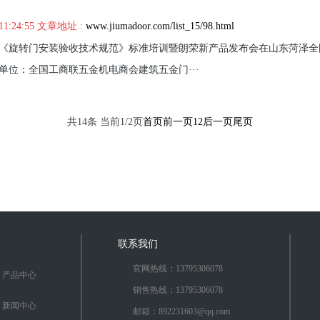
11:24:55 文章地址 :
www.jiumadoor.com/list_15/98.html
第五届《旋转门安装验收技术规范》标准培训暨朗荣新产品发布会在山东菏泽
单位：全国工商联五金机电商会建筑五金门···
共14条 当前1/2页
首页
前一页
1
2
后一页
尾页
联系我们
官网热线：13795306078
产品中心
销售热线：13795306078
新闻中心
邮箱：892231603@qq.com